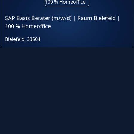
SAP Basis Berater (m/w/d) | Raum Bielefeld |
100 % Homeoffice
Bielefeld, 33604
Firma: ADVERGY GmbH
➜
★
➦
SAP EWM Entwickler (m/w/d) mit Homeoffice
Vertrag