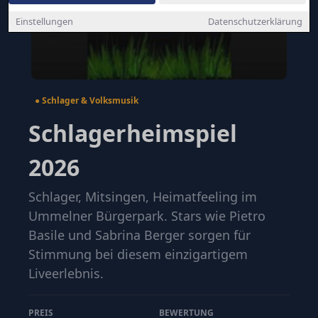
Einstellungen
Datenschutzerklärung
● Schlager & Volksmusik
Schlagerheimspiel
2026
Schlager, Mitsingen, Heimatfeeling im
Ummelner Bürgerpark. Stars wie Pietro
Basile und Sabrina Berger sorgen für
Stimmung bei diesem einzigartigem
Liveerlebnis.
PREIS
BEWERTUNG