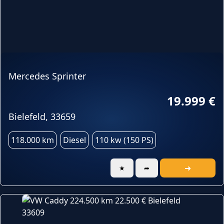
Mercedes Sprinter
19.999 €
Bielefeld, 33659
118.000 km
Diesel
110 kw (150 PS)
➜
★
➦