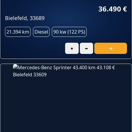
36.490 €
Bielefeld, 33689
21.394 km
Diesel
90 kw (122 PS)
➜
★
➦