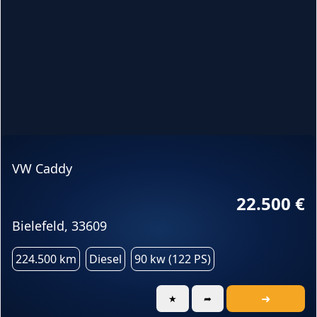
VW Caddy
22.500 €
Bielefeld, 33609
224.500 km
Diesel
90 kw (122 PS)
➜
★
➦