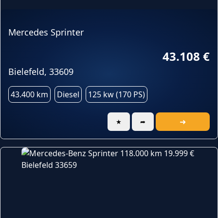
Mercedes Sprinter
43.108 €
Bielefeld, 33609
43.400 km
Diesel
125 kw (170 PS)
➜
★
➦