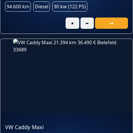
94.600 km
Diesel
90 kw (122 PS)
➜
★
➦
VW Caddy Maxi