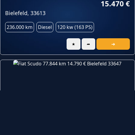
15.470 €
Bielefeld, 33613
236.000 km
Diesel
120 kw (163 PS)
➜
★
➦