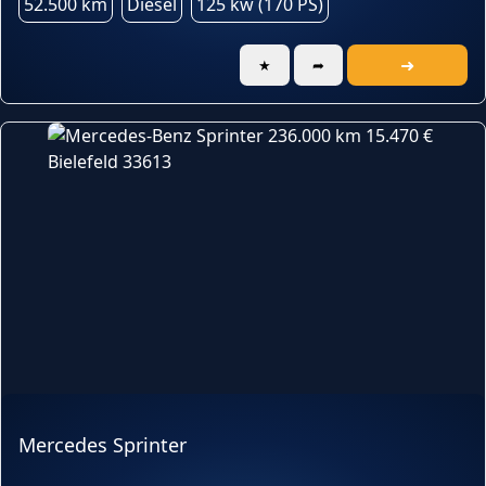
52.500 km
Diesel
125 kw (170 PS)
➜
★
➦
Mercedes Sprinter