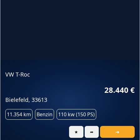
VW T-Roc
28.440 €
Bielefeld, 33613
11.354 km
Benzin
110 kw (150 PS)
➜
★
➦