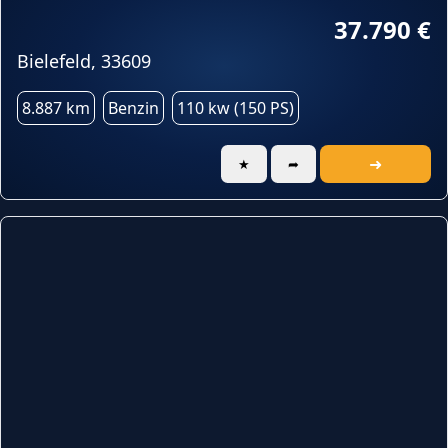
37.790 €
Bielefeld, 33609
8.887 km
Benzin
110 kw (150 PS)
➜
★
➦