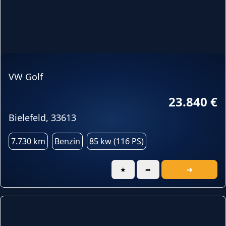
VW Golf
23.840 €
Bielefeld, 33613
7.730 km
Benzin
85 kw (116 PS)
➜
★
➦