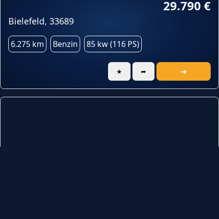
29.790 €
Bielefeld, 33689
6.275 km
Benzin
85 kw (116 PS)
➜
★
➦