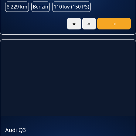
8.229 km
Benzin
110 kw (150 PS)
➜
★
➦
Audi Q3