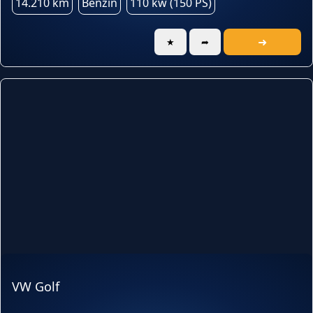
14.210 km
Benzin
110 kw (150 PS)
➜
★
➦
VW Golf