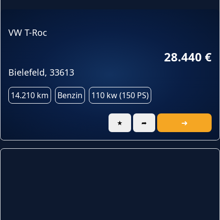
VW T-Roc
28.440 €
Bielefeld, 33613
14.210 km
Benzin
110 kw (150 PS)
➜
★
➦